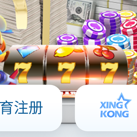
智能引擎实时数据快照
构建的智能分析系统，实时捕捉各项运行数据，提升平台的响应