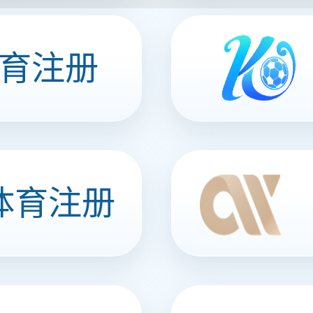
AI推荐准确率
稳定上传速率
92.6%
98%
赛事个性推荐
用户数据反馈
安全流程层
访问身份控制
采用IP定位、设备识
防线。