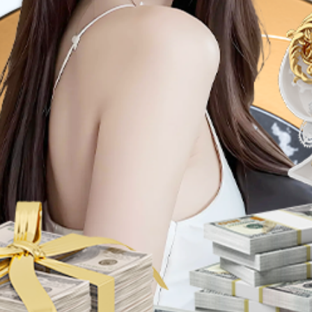
上、安全高效
”的理念，持续优化产品架构与内容体验，致力