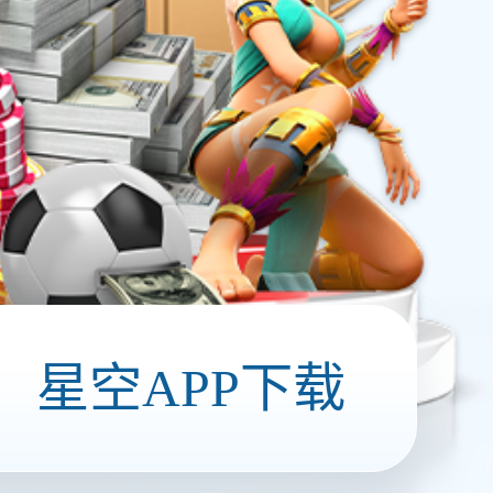
效率与数据稳定性。