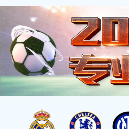
立即注册
爱游戏在线唯一
官网
数据平台
爱游戏在线唯一 OFFICIAL WEBSITE
自2022年创立以来，
爱游戏在线唯一
致力于为用
杯、LPL在内的热门赛事直播与数据服务，广受
立即下载爱游戏在线唯一APP