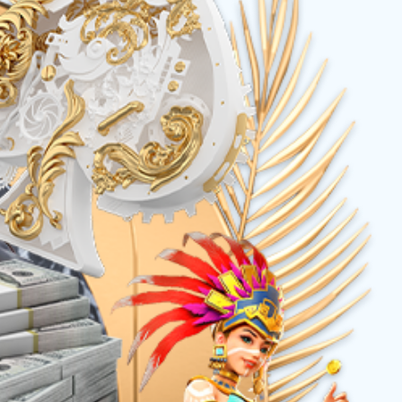
于成为全球领先的爱游戏在线唯一