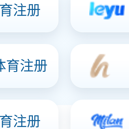
通信加密协议
全站部署TLS协议，
保密性。
行为审计机制
记录关键行为轨迹，搭
实时异常拦截
系统对异常请求进行即
扰。
版本更新记录