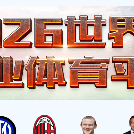
下载App
公司简介
体育
 · 权威体育
户提供包括NBA、英超、欧洲
用户信赖。