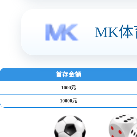
v6.0.0 · 发布于 2025年3月