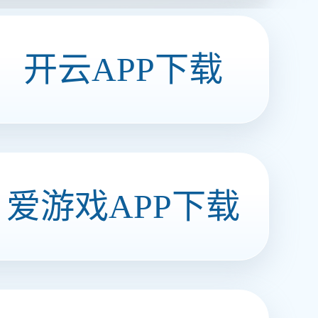
风控识别成功率
99.2%
欺诈行为识别
级
别与权限隔离，为爱游戏在线唯一平台用户建立第一道